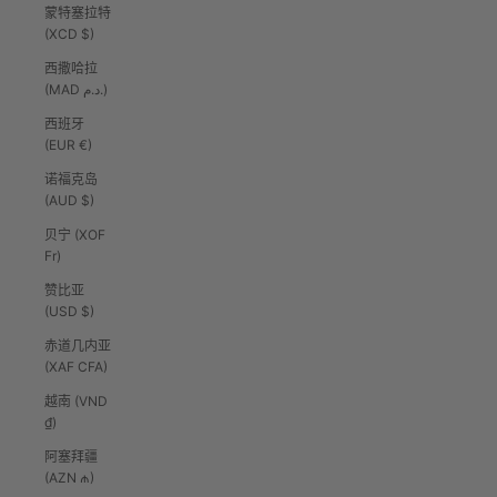
蒙特塞拉特
(XCD $)
西撒哈拉
(MAD د.م.)
西班牙
(EUR €)
诺福克岛
(AUD $)
贝宁 (XOF
Fr)
赞比亚
(USD $)
赤道几内亚
(XAF CFA)
越南 (VND
₫)
阿塞拜疆
(AZN ₼)