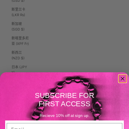
(USD $)
斯里兰卡
(LKR ₨)
新加坡
(SGD $)
新喀里多尼
亚 (XPF Fr)
新西兰
(NZD $)
日本 (JPY
¥)
智利 (USD
$)
SUBSCRIBE FOR
柬埔寨
(KHR ៛)
FIRST ACCESS
根西岛
Recieve 10% off at sign up.
(GBP £)
格林纳达
Email