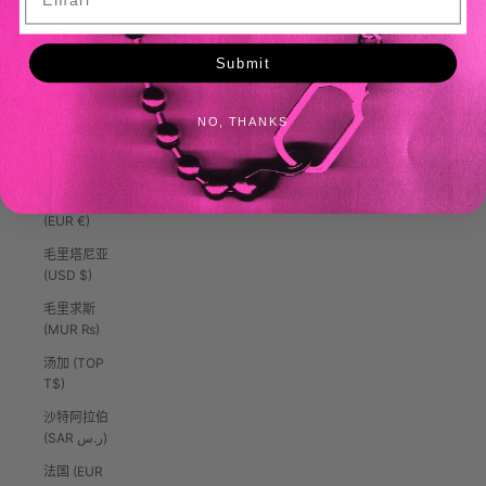
(XCD $)
格陵兰
(DKK kr.)
Submit
格鲁吉亚
(USD $)
NO, THANKS
梵蒂冈
(EUR €)
比利时
(EUR €)
毛里塔尼亚
(USD $)
毛里求斯
(MUR ₨)
汤加 (TOP
T$)
沙特阿拉伯
(SAR ر.س)
法国 (EUR