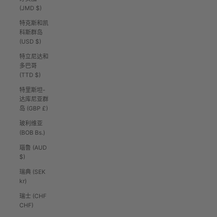
(JMD $)
特克斯和凯
科斯群岛
(USD $)
特立尼达和
多巴哥
(TTD $)
特里斯坦-
达库尼亚群
岛 (GBP £)
玻利维亚
(BOB Bs.)
瑙鲁 (AUD
$)
瑞典 (SEK
kr)
瑞士 (CHF
CHF)