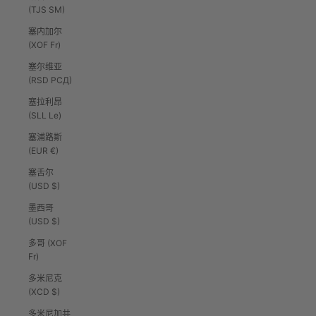
(TJS ЅМ)
塞内加尔
(XOF Fr)
塞尔维亚
(RSD РСД)
塞拉利昂
(SLL Le)
塞浦路斯
(EUR €)
塞舌尔
(USD $)
墨西哥
(USD $)
多哥 (XOF
Fr)
多米尼克
(XCD $)
多米尼加共