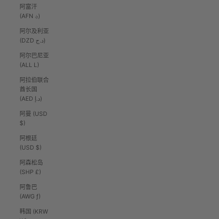
阿富汗
(AFN ؋)
阿尔及利亚
(DZD د.ج)
阿尔巴尼亚
(ALL L)
阿拉伯联合
酋长国
(AED د.إ)
阿曼 (USD
$)
阿根廷
(USD $)
阿森松岛
(SHP £)
阿鲁巴
(AWG ƒ)
韩国 (KRW