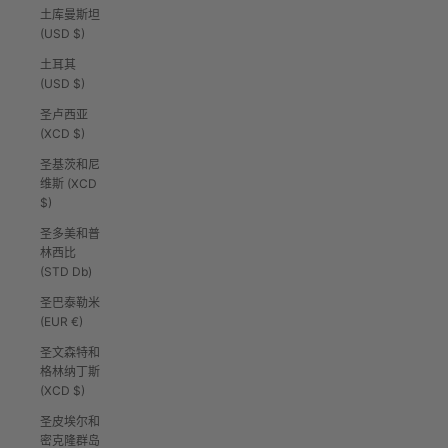
土库曼斯坦
(USD $)
土耳其
(USD $)
圣卢西亚
(XCD $)
圣基茨和尼
维斯 (XCD
$)
圣多美和普
林西比
(STD Db)
圣巴泰勒米
(EUR €)
圣文森特和
格林纳丁斯
(XCD $)
圣皮埃尔和
密克隆群岛