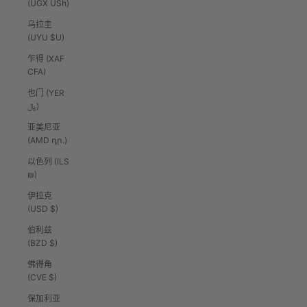
(UGX USh)
乌拉圭
(UYU $U)
乍得 (XAF
CFA)
也门 (YER
﷼)
亚美尼亚
(AMD դր.)
以色列 (ILS
₪)
伊拉克
(USD $)
伯利兹
(BZD $)
佛得角
(CVE $)
保加利亚