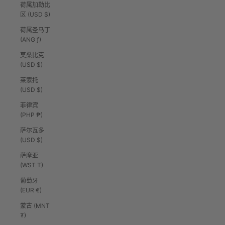
荷属加勒比
区 (USD $)
荷属圣马丁
(ANG ƒ)
莫桑比克
(USD $)
莱索托
(USD $)
菲律宾
(PHP ₱)
萨尔瓦多
(USD $)
萨摩亚
(WST T)
葡萄牙
(EUR €)
蒙古 (MNT
₮)