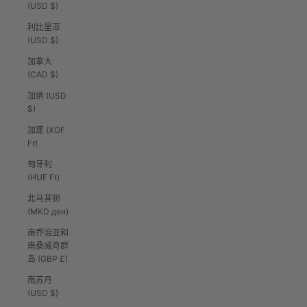
(USD $)
利比里亚
(USD $)
加拿大
(CAD $)
加纳 (USD
$)
加蓬 (XOF
Fr)
匈牙利
(HUF Ft)
北马其顿
(MKD ден)
南乔治亚和
南桑威奇群
岛 (GBP £)
南苏丹
(USD $)