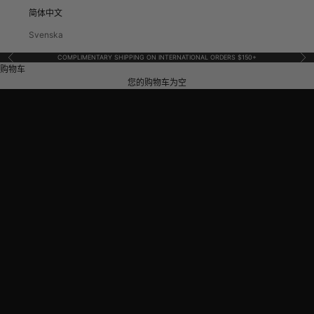
简体中文
Svenska
上一个
下
COMPLIMENTARY SHIPPING ON INTERNATIONAL ORDERS $150+
购物车
您的购物车为空