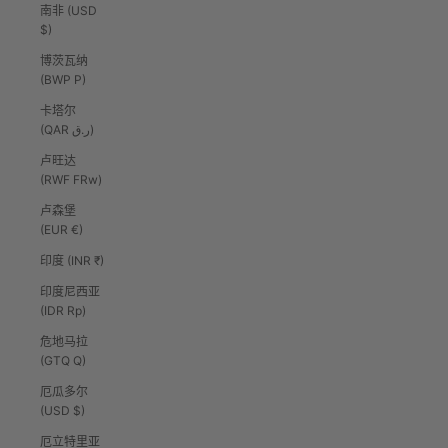
南非 (USD
$)
博茨瓦纳
(BWP P)
卡塔尔
(QAR ر.ق)
卢旺达
(RWF FRw)
卢森堡
(EUR €)
印度 (INR ₹)
印度尼西亚
(IDR Rp)
危地马拉
(GTQ Q)
厄瓜多尔
(USD $)
厄立特里亚