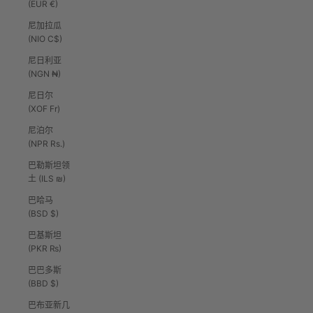
(EUR €)
尼加拉瓜
(NIO C$)
尼日利亚
(NGN ₦)
尼日尔
(XOF Fr)
尼泊尔
(NPR Rs.)
巴勒斯坦领
土 (ILS ₪)
巴哈马
(BSD $)
巴基斯坦
(PKR ₨)
巴巴多斯
(BBD $)
巴布亚新几