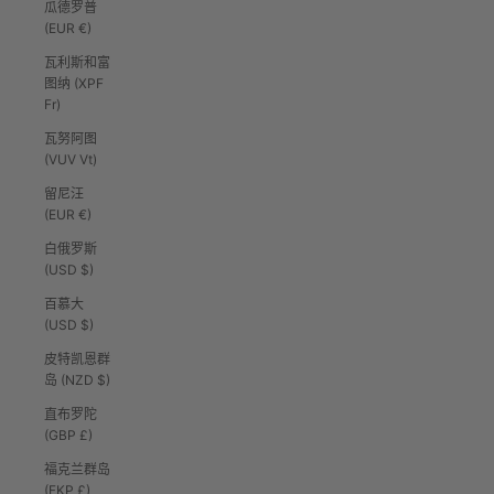
瓜德罗普
(EUR €)
瓦利斯和富
图纳 (XPF
Fr)
瓦努阿图
(VUV Vt)
留尼汪
(EUR €)
白俄罗斯
(USD $)
百慕大
(USD $)
皮特凯恩群
岛 (NZD $)
直布罗陀
(GBP £)
福克兰群岛
(FKP £)