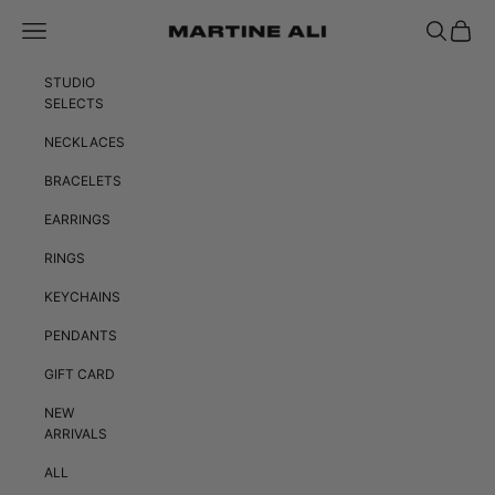
跳转到内容
菜单
搜索
购物车
Martine Ali Studio
STUDIO
SELECTS
NECKLACES
BRACELETS
EARRINGS
RINGS
KEYCHAINS
PENDANTS
GIFT CARD
NEW
ARRIVALS
ALL